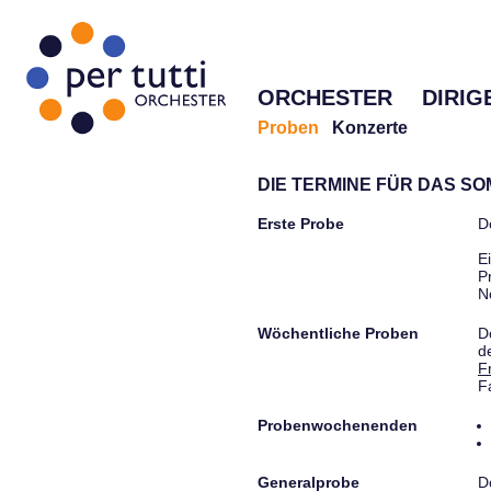
ORCHESTER
DIRIG
Proben
Konzerte
DIE TERMINE FÜR DAS S
Erste Probe
D
E
P
N
Wöchentliche Proben
D
d
F
F
Probenwochenenden
Generalprobe
D