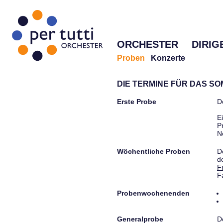
ORCHESTER
DIRIG
Proben
Konzerte
DIE TERMINE FÜR DAS S
Erste Probe
D
E
P
N
Wöchentliche Proben
D
d
F
F
Probenwochenenden
Generalprobe
D