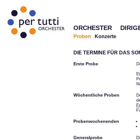
ORCHESTER
DIRIG
Proben
Konzerte
DIE TERMINE FÜR DAS S
Erste Probe
D
E
P
N
Wöchentliche Proben
D
d
F
F
Probenwochenenden
Generalprobe
D