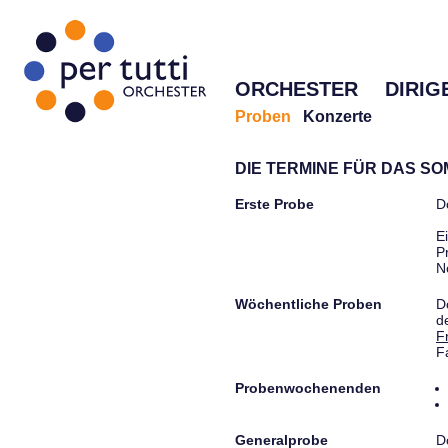
ORCHESTER
DIRIG
Proben
Konzerte
DIE TERMINE FÜR DAS S
Erste Probe
D
E
P
N
Wöchentliche Proben
D
d
F
F
Probenwochenenden
Generalprobe
D