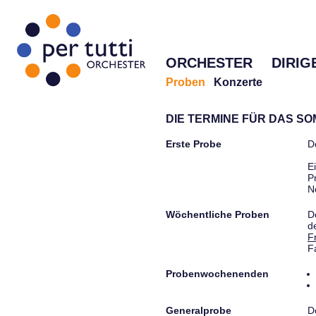
ORCHESTER
DIRIG
Proben
Konzerte
DIE TERMINE FÜR DAS S
Erste Probe
D
E
P
N
Wöchentliche Proben
D
d
F
F
Probenwochenenden
Generalprobe
D