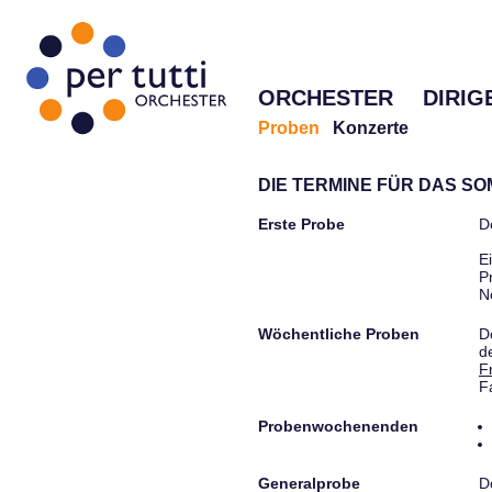
ORCHESTER
DIRIG
Proben
Konzerte
DIE TERMINE FÜR DAS S
Erste Probe
D
E
P
N
Wöchentliche Proben
D
d
F
F
Probenwochenenden
Generalprobe
D