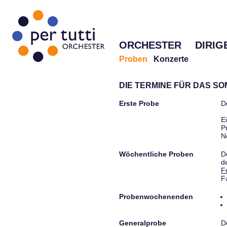
ORCHESTER
DIRIG
Proben
Konzerte
DIE TERMINE FÜR DAS S
Erste Probe
D
E
P
N
Wöchentliche Proben
D
d
F
F
Probenwochenenden
Generalprobe
D