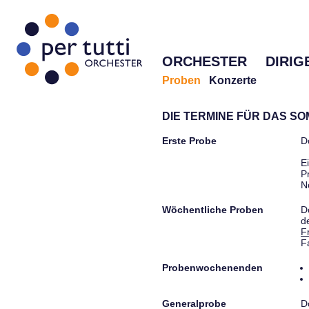
ORCHESTER
DIRIG
Proben
Konzerte
DIE TERMINE FÜR DAS S
Erste Probe
D
E
P
N
Wöchentliche Proben
D
d
F
F
Probenwochenenden
Generalprobe
D