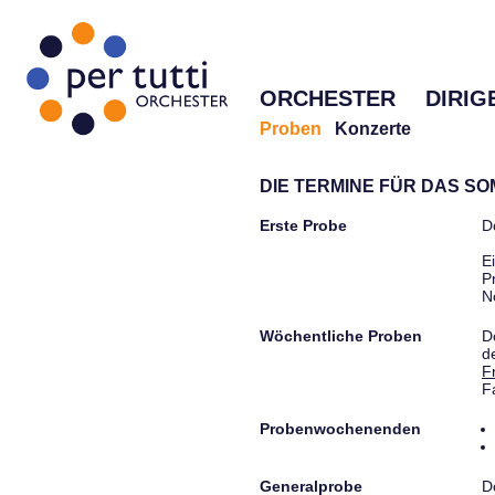
ORCHESTER
DIRIG
Proben
Konzerte
DIE TERMINE FÜR DAS S
Erste Probe
D
E
P
N
Wöchentliche Proben
D
d
F
F
Probenwochenenden
Generalprobe
D