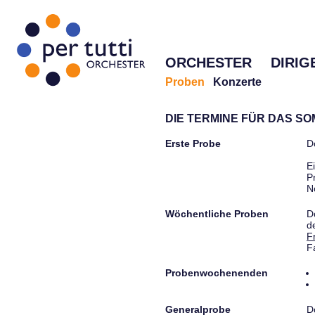
ORCHESTER
DIRIG
Proben
Konzerte
DIE TERMINE FÜR DAS S
Erste Probe
D
E
P
N
Wöchentliche Proben
D
d
F
F
Probenwochenenden
Generalprobe
D