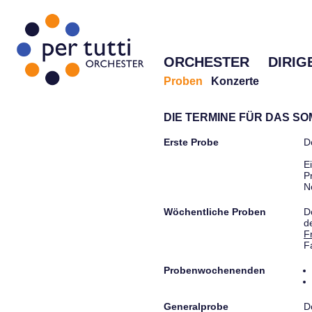
ORCHESTER
DIRIG
Proben
Konzerte
DIE TERMINE FÜR DAS S
Erste Probe
D
E
P
N
Wöchentliche Proben
D
d
F
F
Probenwochenenden
Generalprobe
D