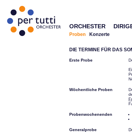
ORCHESTER
DIRIG
Proben
Konzerte
DIE TERMINE FÜR DAS S
Erste Probe
D
E
P
N
Wöchentliche Proben
D
d
F
F
Probenwochenenden
Generalprobe
D