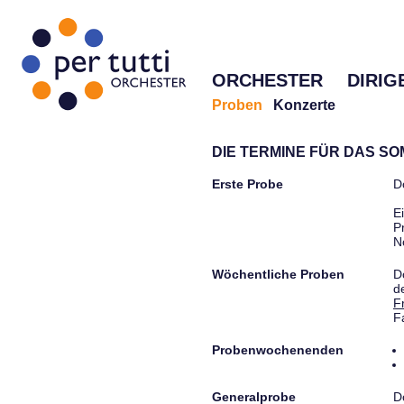
ORCHESTER
DIRIG
Proben
Konzerte
DIE TERMINE FÜR DAS S
Erste Probe
D
E
P
N
Wöchentliche Proben
D
d
F
F
Probenwochenenden
Generalprobe
D