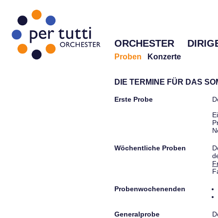
ORCHESTER
DIRIG
Proben
Konzerte
DIE TERMINE FÜR DAS S
Erste Probe
D
E
P
N
Wöchentliche Proben
D
d
F
F
Probenwochenenden
Generalprobe
D