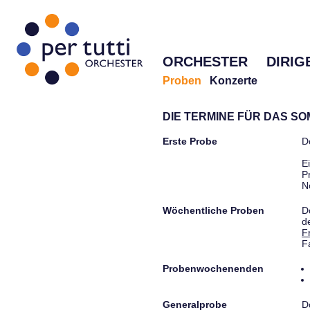
ORCHESTER
DIRIG
Proben
Konzerte
DIE TERMINE FÜR DAS S
Erste Probe
D
E
P
N
Wöchentliche Proben
D
d
F
F
Probenwochenenden
Generalprobe
D