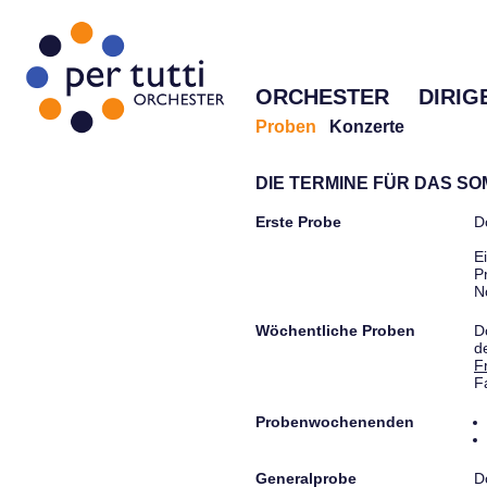
ORCHESTER
DIRIG
Proben
Konzerte
DIE TERMINE FÜR DAS S
Erste Probe
D
E
P
N
Wöchentliche Proben
D
d
F
F
Probenwochenenden
Generalprobe
D