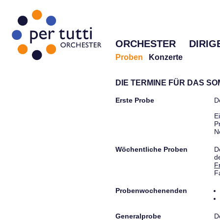
ORCHESTER
DIRIG
Proben
Konzerte
DIE TERMINE FÜR DAS S
Erste Probe
D
E
P
N
Wöchentliche Proben
D
d
F
F
Probenwochenenden
Generalprobe
D