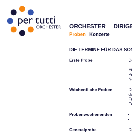
ORCHESTER
DIRIG
Proben
Konzerte
DIE TERMINE FÜR DAS S
Erste Probe
D
E
P
N
Wöchentliche Proben
D
d
F
F
Probenwochenenden
Generalprobe
D