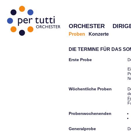
ORCHESTER
DIRIG
Proben
Konzerte
DIE TERMINE FÜR DAS S
Erste Probe
D
E
P
N
Wöchentliche Proben
D
d
F
F
Probenwochenenden
Generalprobe
D