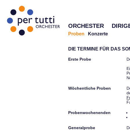
ORCHESTER
DIRIG
Proben
Konzerte
DIE TERMINE FÜR DAS S
Erste Probe
D
E
P
N
Wöchentliche Proben
D
d
F
F
Probenwochenenden
Generalprobe
D