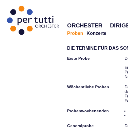
ORCHESTER
DIRIG
Proben
Konzerte
DIE TERMINE FÜR DAS S
Erste Probe
D
E
P
N
Wöchentliche Proben
D
d
F
F
Probenwochenenden
Generalprobe
D