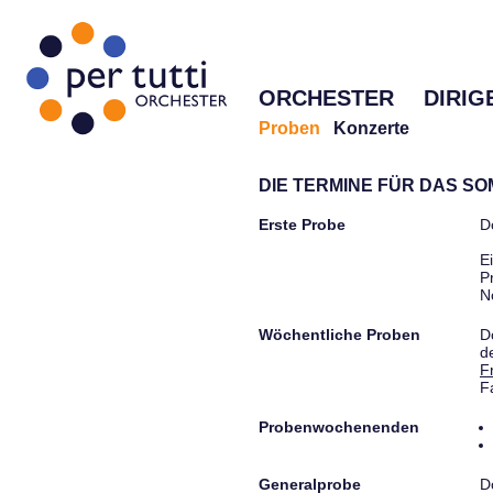
ORCHESTER
DIRIG
Proben
Konzerte
DIE TERMINE FÜR DAS S
Erste Probe
D
E
P
N
Wöchentliche Proben
D
d
F
F
Probenwochenenden
Generalprobe
D