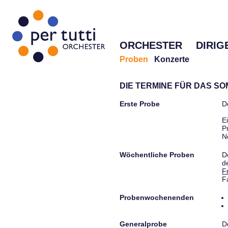
ORCHESTER
DIRIG
Proben
Konzerte
DIE TERMINE FÜR DAS S
Erste Probe
D
E
P
N
Wöchentliche Proben
D
d
F
F
Probenwochenenden
Generalprobe
D