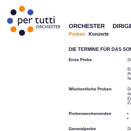
ORCHESTER
DIRIG
Proben
Konzerte
DIE TERMINE FÜR DAS S
Erste Probe
D
E
P
N
Wöchentliche Proben
D
d
F
F
Probenwochenenden
Generalprobe
D