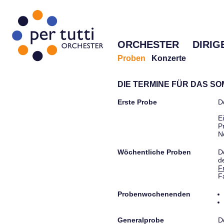
ORCHESTER
DIRIG
Proben
Konzerte
DIE TERMINE FÜR DAS S
Erste Probe
D
E
P
N
Wöchentliche Proben
D
d
F
F
Probenwochenenden
Generalprobe
D