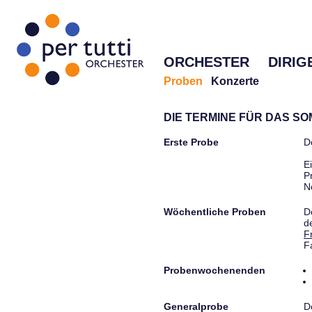
ORCHESTER
DIRIG
Proben
Konzerte
DIE TERMINE FÜR DAS S
Erste Probe
D
E
P
N
Wöchentliche Proben
D
d
F
F
Probenwochenenden
Generalprobe
D