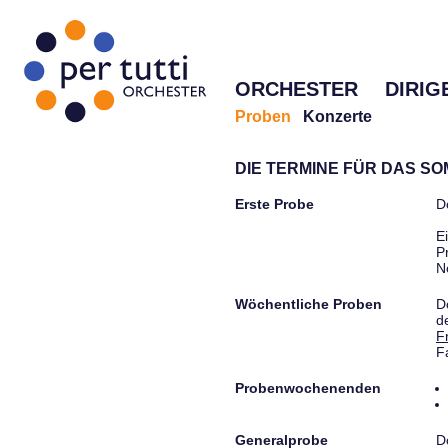
ORCHESTER
DIRIG
Proben
Konzerte
DIE TERMINE FÜR DAS S
Erste Probe
D
E
P
N
Wöchentliche Proben
D
d
F
F
Probenwochenenden
Generalprobe
D