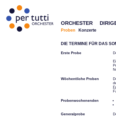
ORCHESTER
DIRIG
Proben
Konzerte
DIE TERMINE FÜR DAS S
Erste Probe
D
E
P
N
Wöchentliche Proben
D
d
F
F
Probenwochenenden
Generalprobe
D