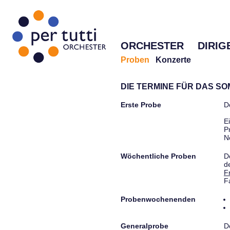
ORCHESTER
DIRIG
Proben
Konzerte
DIE TERMINE FÜR DAS S
Erste Probe
D
E
P
N
Wöchentliche Proben
D
d
F
F
Probenwochenenden
Generalprobe
D