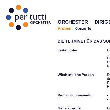
ORCHESTER
DIRIG
Proben
Konzerte
DIE TERMINE FÜR DAS S
Erste Probe
D
E
P
N
Wöchentliche Proben
D
d
F
F
Probenwochenenden
Generalprobe
D