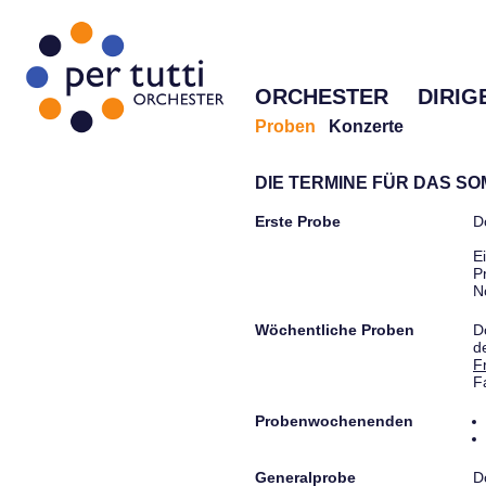
ORCHESTER
DIRIG
Proben
Konzerte
DIE TERMINE FÜR DAS S
Erste Probe
D
E
P
N
Wöchentliche Proben
D
d
F
F
Probenwochenenden
Generalprobe
D