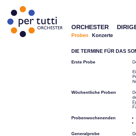
ORCHESTER
DIRIG
Proben
Konzerte
DIE TERMINE FÜR DAS S
Erste Probe
D
E
P
N
Wöchentliche Proben
D
d
F
F
Probenwochenenden
Generalprobe
D