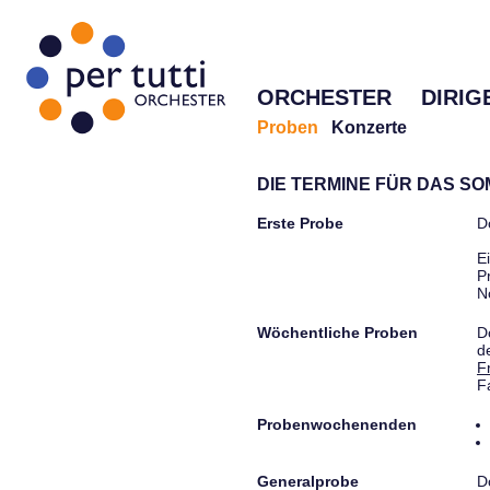
ORCHESTER
DIRIG
Proben
Konzerte
DIE TERMINE FÜR DAS S
Erste Probe
D
E
P
N
Wöchentliche Proben
D
d
F
F
Probenwochenenden
Generalprobe
D