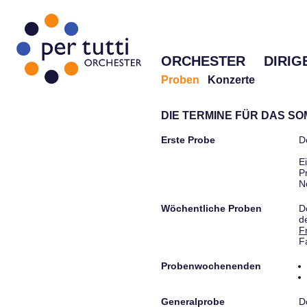
ORCHESTER
DIRIG
Proben
Konzerte
DIE TERMINE FÜR DAS S
Erste Probe
D
E
P
N
Wöchentliche Proben
D
d
F
F
Probenwochenenden
Generalprobe
D