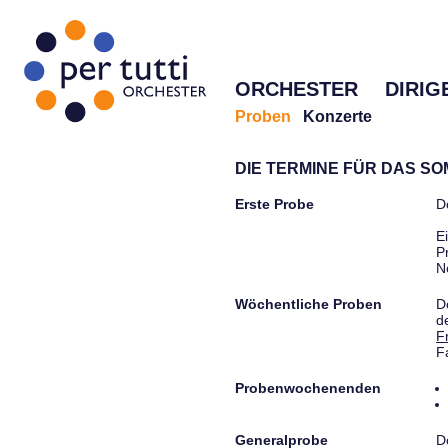
ORCHESTER
DIRIG
Proben
Konzerte
DIE TERMINE FÜR DAS S
Erste Probe
D
E
P
N
Wöchentliche Proben
D
d
F
F
Probenwochenenden
Generalprobe
D