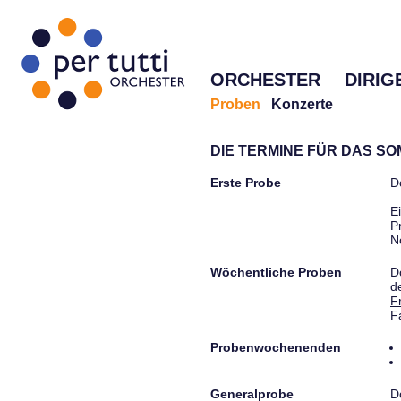
ORCHESTER
DIRIG
Proben
Konzerte
DIE TERMINE FÜR DAS S
Erste Probe
D
E
P
N
Wöchentliche Proben
D
d
F
F
Probenwochenenden
Generalprobe
D