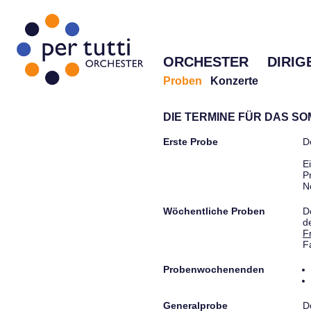
ORCHESTER
DIRIG
Proben
Konzerte
DIE TERMINE FÜR DAS S
Erste Probe
D
E
P
N
Wöchentliche Proben
D
d
F
F
Probenwochenenden
Generalprobe
D