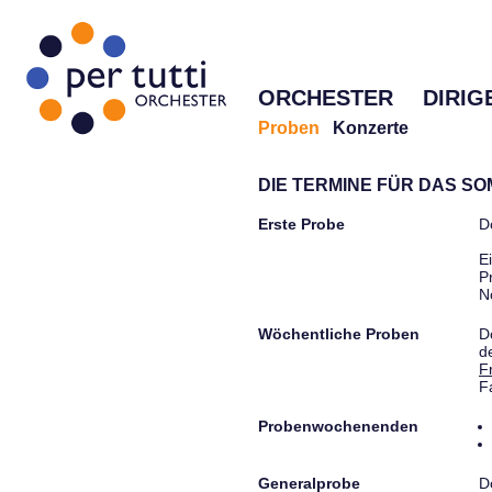
ORCHESTER
DIRIG
Proben
Konzerte
DIE TERMINE FÜR DAS S
Erste Probe
D
E
P
N
Wöchentliche Proben
D
d
F
F
Probenwochenenden
Generalprobe
D