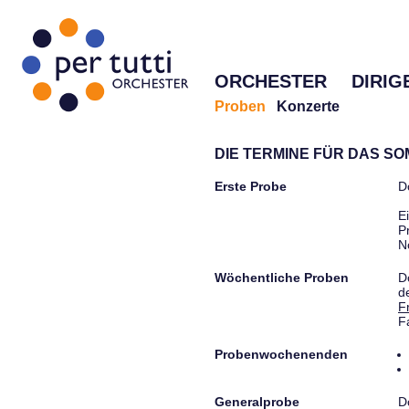
ORCHESTER
DIRIG
Proben
Konzerte
DIE TERMINE FÜR DAS S
Erste Probe
D
E
P
N
Wöchentliche Proben
D
d
F
F
Probenwochenenden
Generalprobe
D