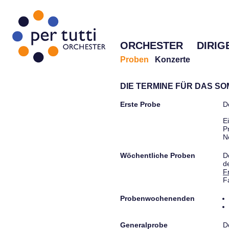
ORCHESTER
DIRIG
Proben
Konzerte
DIE TERMINE FÜR DAS S
Erste Probe
D
E
P
N
Wöchentliche Proben
D
d
F
F
Probenwochenenden
Generalprobe
D