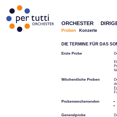
ORCHESTER
DIRIG
Proben
Konzerte
DIE TERMINE FÜR DAS S
Erste Probe
D
E
P
N
Wöchentliche Proben
D
d
F
F
Probenwochenenden
Generalprobe
D