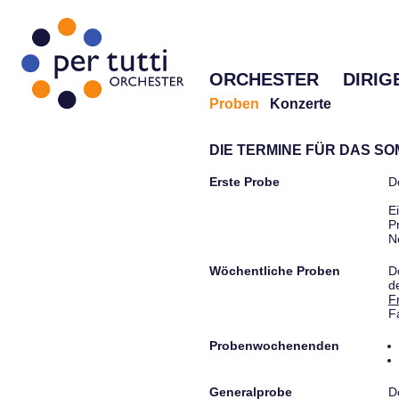
ORCHESTER
DIRIG
Proben
Konzerte
DIE TERMINE FÜR DAS S
Erste Probe
D
E
P
N
Wöchentliche Proben
D
d
F
F
Probenwochenenden
Generalprobe
D