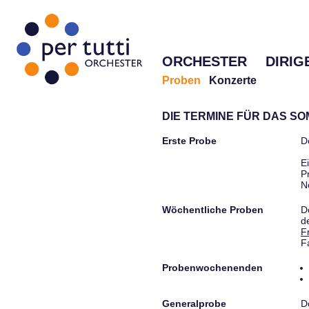
ORCHESTER
DIRIG
Proben
Konzerte
DIE TERMINE FÜR DAS S
Erste Probe
D
E
P
N
Wöchentliche Proben
D
d
F
F
Probenwochenenden
Generalprobe
D