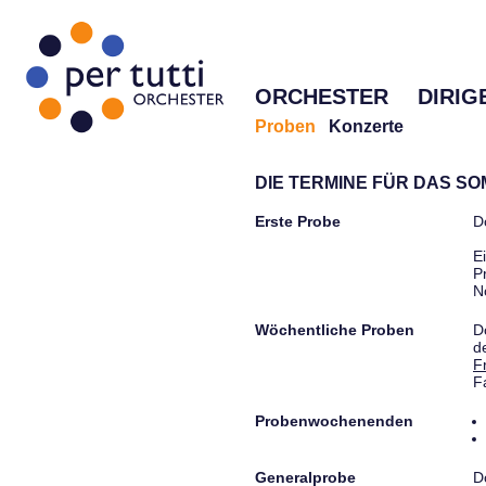
ORCHESTER
DIRIG
Proben
Konzerte
DIE TERMINE FÜR DAS S
Erste Probe
D
E
P
N
Wöchentliche Proben
D
d
F
F
Probenwochenenden
Generalprobe
D