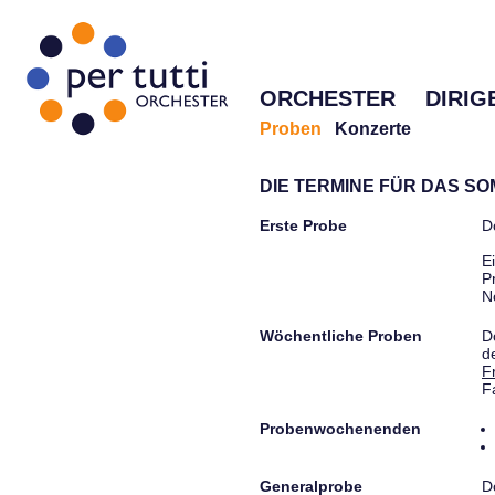
ORCHESTER
DIRIG
Proben
Konzerte
DIE TERMINE FÜR DAS S
Erste Probe
D
E
P
N
Wöchentliche Proben
D
d
F
F
Probenwochenenden
Generalprobe
D