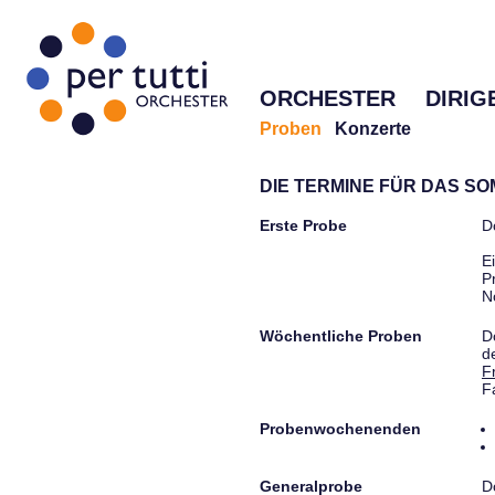
ORCHESTER
DIRIG
Proben
Konzerte
DIE TERMINE FÜR DAS S
Erste Probe
D
E
P
N
Wöchentliche Proben
D
d
F
F
Probenwochenenden
Generalprobe
D