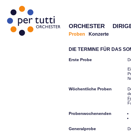
ORCHESTER
DIRIG
Proben
Konzerte
DIE TERMINE FÜR DAS S
Erste Probe
D
E
P
N
Wöchentliche Proben
D
d
F
F
Probenwochenenden
Generalprobe
D