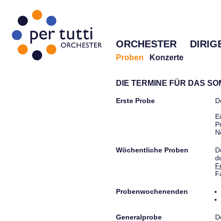
ORCHESTER
DIRIG
Proben
Konzerte
DIE TERMINE FÜR DAS S
Erste Probe
D
E
P
N
Wöchentliche Proben
D
d
F
F
Probenwochenenden
Generalprobe
D