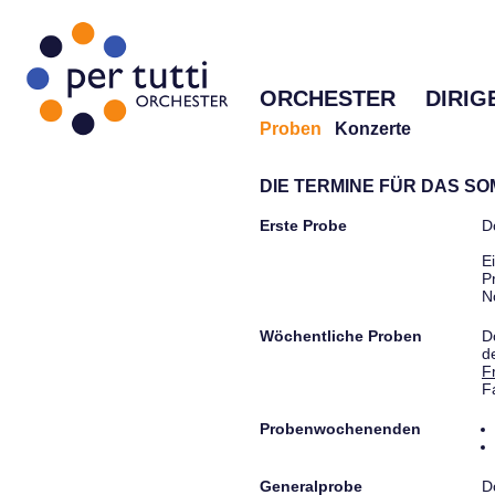
ORCHESTER
DIRIG
Proben
Konzerte
DIE TERMINE FÜR DAS S
Erste Probe
D
E
P
N
Wöchentliche Proben
D
d
F
F
Probenwochenenden
Generalprobe
D