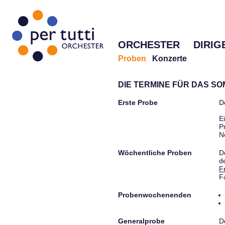
ORCHESTER
DIRIG
Proben
Konzerte
DIE TERMINE FÜR DAS S
Erste Probe
D
E
P
N
Wöchentliche Proben
D
d
F
F
Probenwochenenden
Generalprobe
D